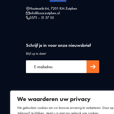
Houtmarkt 64, 7201 KM Zutphen
info@luxorzutphen.nl
0575 – 51 37 50
Schrijf je in voor onze nieuwsbrief
Blijf up to date!
We waarderen uw privacy
Algemene voorwaarden
Privacy statement
We gebruiken cookies om uw browse-ervaring te verbeteren. Door op
‘Akkoord’ te klikken, stemt u in met ons gebruik van cookies.