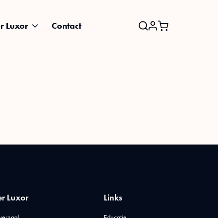
r Luxor
Contact
Search
for:
r Luxor
Links
verhaal
Educatie