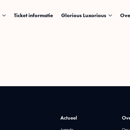
Ticket informatie
Glorious Luxorious
Ove
Actueel
Ove
Agenda
Ons 