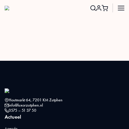
Search
for:
Houtmarkt 64, 7201 KM Zutphen
info@luxorzutphen.nl
0575 – 51 37 50
Actueel
Agenda