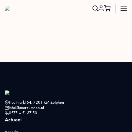
Search
for:
Houtmarkt 64, 7201 KM Zutphen
info@luxorzutphen.nl
0575 – 51 37 50
Actueel
Agenda