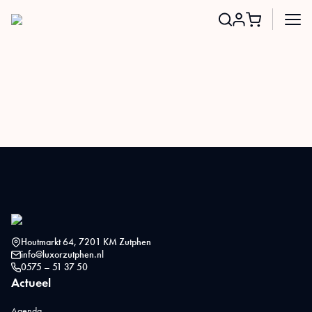
Search
for:
Houtmarkt 64, 7201 KM Zutphen
info@luxorzutphen.nl
0575 – 51 37 50
Actueel
Agenda