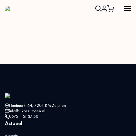
Search
for:
Houtmarkt 64, 7201 KM Zutphen
info@luxorzutphen.nl
0575 – 51 37 50
Actueel
Agenda