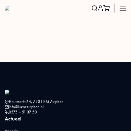
Search
for:
Houtmarkt 64, 7201 KM Zutphen
info@luxorzutphen.nl
0575 – 51 37 50
Actueel
Agenda