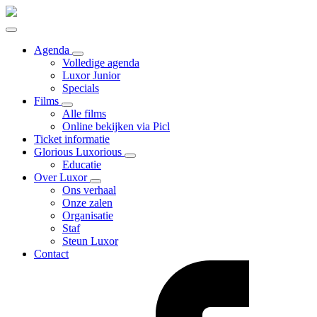
Agenda
Volledige agenda
Luxor Junior
Specials
Films
Alle films
Online bekijken via Picl
Ticket informatie
Glorious Luxorious
Educatie
Over Luxor
Ons verhaal
Onze zalen
Organisatie
Staf
Steun Luxor
Contact