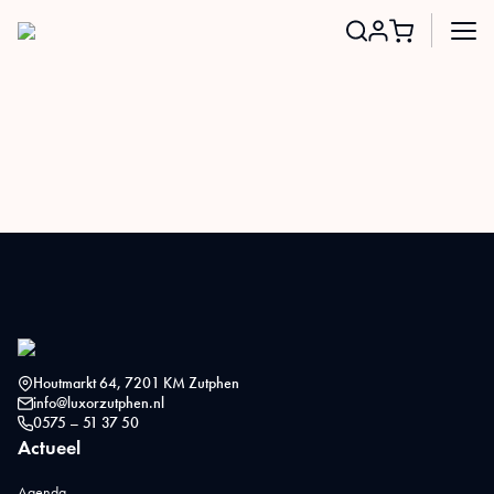
Search
for:
Houtmarkt 64, 7201 KM Zutphen
info@luxorzutphen.nl
0575 – 51 37 50
Actueel
Agenda