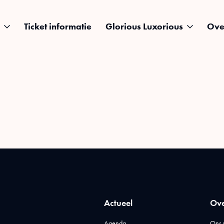
Ticket informatie
Glorious Luxorious
Ove
Actueel
Ove
Agenda
Ons 