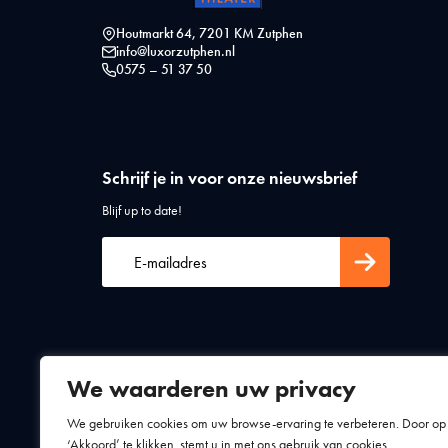
Houtmarkt 64, 7201 KM Zutphen
info@luxorzutphen.nl
0575 – 51 37 50
Schrijf je in voor onze nieuwsbrief
Blijf up to date!
We waarderen uw privacy
Algemene voorwaarden
Privacy statement
We gebruiken cookies om uw browse-ervaring te verbeteren. Door op
‘Akkoord’ te klikken, stemt u in met ons gebruik van cookies.