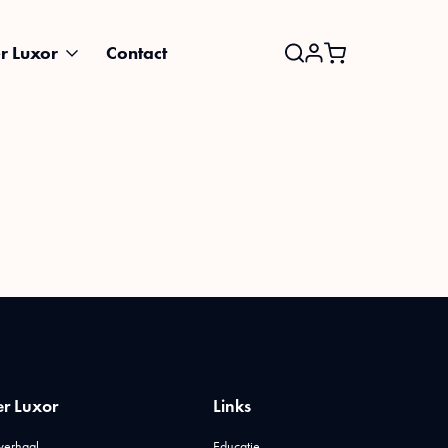
r Luxor
Contact
Search
for:
r Luxor
Links
verhaal
Educatie