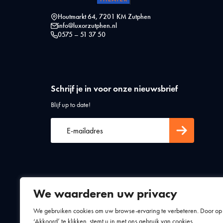
Houtmarkt 64, 7201 KM Zutphen
info@luxorzutphen.nl
0575 – 51 37 50
Schrijf je in voor onze nieuwsbrief
Blijf up to date!
We waarderen uw privacy
Algemene voorwaarden
Privacy statement
We gebruiken cookies om uw browse-ervaring te verbeteren. Door op
‘Akkoord’ te klikken, stemt u in met ons gebruik van cookies.