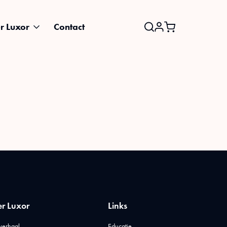
r Luxor
Contact
Search
for:
r Luxor
Links
verhaal
Educatie