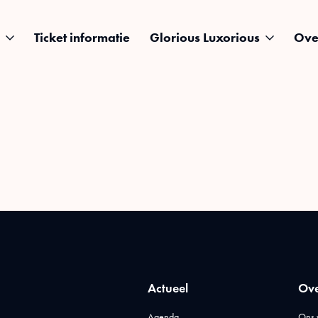
Ticket informatie
Glorious Luxorious
Ove
Actueel
Ove
Agenda
Ons 