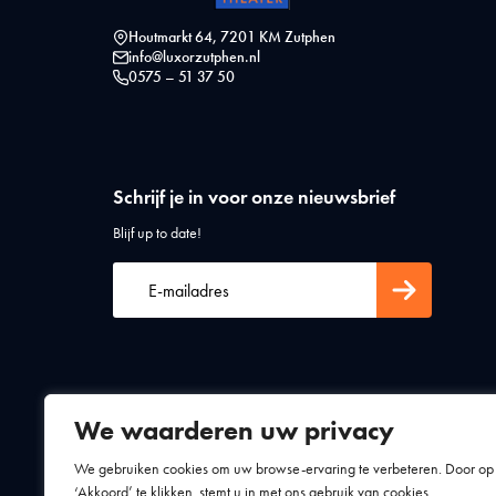
Houtmarkt 64, 7201 KM Zutphen
info@luxorzutphen.nl
0575 – 51 37 50
Schrijf je in voor onze nieuwsbrief
Blijf up to date!
We waarderen uw privacy
Algemene voorwaarden
Privacy statement
We gebruiken cookies om uw browse-ervaring te verbeteren. Door op
‘Akkoord’ te klikken, stemt u in met ons gebruik van cookies.