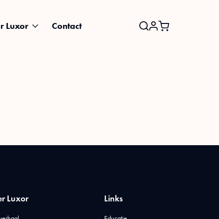
r Luxor
Contact
Search
for:
r Luxor
Links
verhaal
Educatie