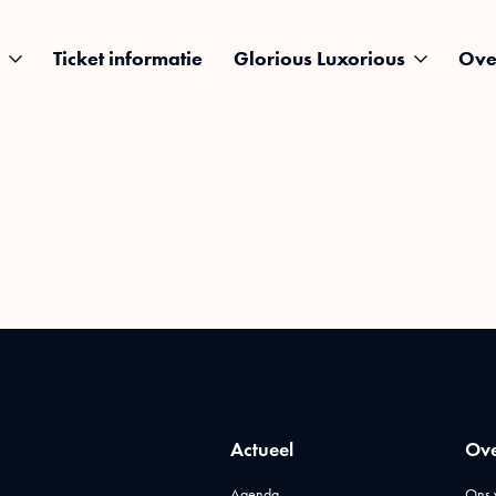
Ticket informatie
Glorious Luxorious
Ove
Actueel
Ove
Agenda
Ons 