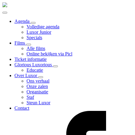
Agenda
Volledige agenda
Luxor Junior
Specials
Films
Alle films
Online bekijken via Picl
Ticket informatie
Glorious Luxorious
Educatie
Over Luxor
Ons verhaal
Onze zalen
Organisatie
Staf
Steun Luxor
Contact