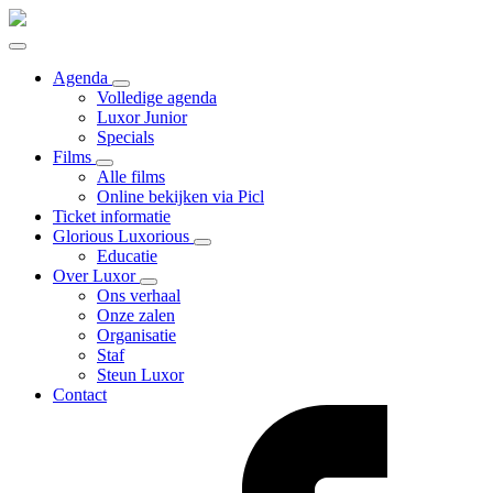
Agenda
Volledige agenda
Luxor Junior
Specials
Films
Alle films
Online bekijken via Picl
Ticket informatie
Glorious Luxorious
Educatie
Over Luxor
Ons verhaal
Onze zalen
Organisatie
Staf
Steun Luxor
Contact