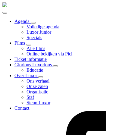
Agenda
Volledige agenda
Luxor Junior
Specials
Films
Alle films
Online bekijken via Picl
Ticket informatie
Glorious Luxorious
Educatie
Over Luxor
Ons verhaal
Onze zalen
Organisatie
Staf
Steun Luxor
Contact