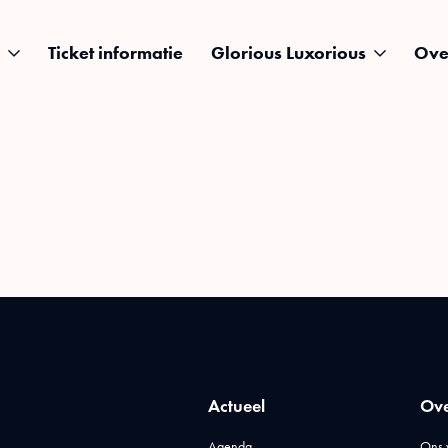
Ticket informatie
Glorious Luxorious
Ove
Actueel
Ove
Agenda
Ons 