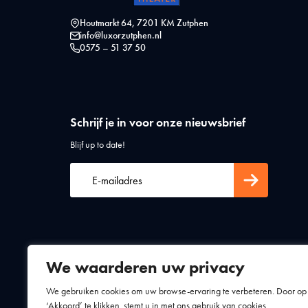
Houtmarkt 64, 7201 KM Zutphen
info@luxorzutphen.nl
0575 – 51 37 50
Schrijf je in voor onze nieuwsbrief
Blijf up to date!
We waarderen uw privacy
Algemene voorwaarden
Privacy statement
We gebruiken cookies om uw browse-ervaring te verbeteren. Door op
‘Akkoord’ te klikken, stemt u in met ons gebruik van cookies.