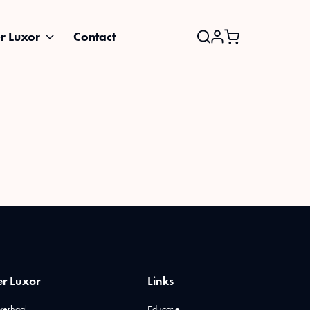
r Luxor
Contact
Search
for:
r Luxor
Links
verhaal
Educatie