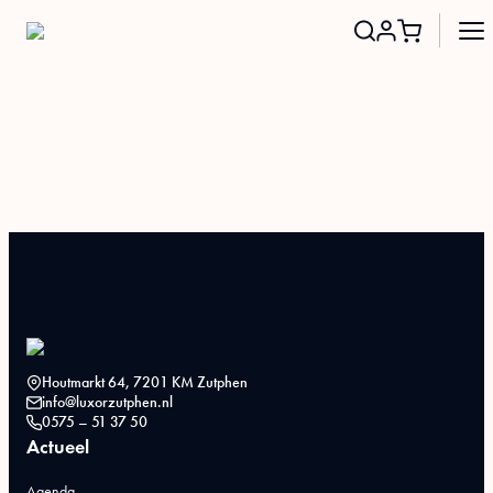
Search
for:
Houtmarkt 64, 7201 KM Zutphen
info@luxorzutphen.nl
0575 – 51 37 50
Actueel
Agenda