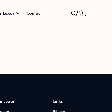
r Luxor
Contact
Search
for:
r Luxor
Links
verhaal
Educatie