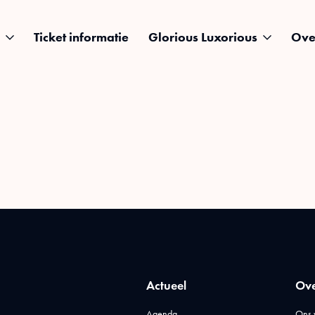
Ticket informatie
Glorious Luxorious
Ove
Actueel
Ove
Agenda
Ons 