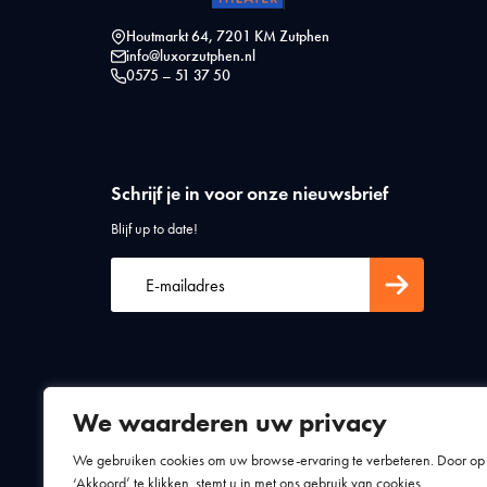
Houtmarkt 64, 7201 KM Zutphen
info@luxorzutphen.nl
0575 – 51 37 50
Schrijf je in voor onze nieuwsbrief
Blijf up to date!
We waarderen uw privacy
Algemene voorwaarden
Privacy statement
We gebruiken cookies om uw browse-ervaring te verbeteren. Door op
‘Akkoord’ te klikken, stemt u in met ons gebruik van cookies.