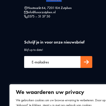
Houtmarkt 64, 7201 KM Zutphen
info@luxorzutphen.nl
0575 – 51 37 50
Schrijf je in voor onze nieuwsbrief
Blijf up to date!
We waarderen uw privacy
Algemene voorwaarden
Privacy statement
We gebruiken cookies om uw browse-ervaring te verbeteren. Door op
‘Akkoord’ te klikken, stemt u in met ons gebruik van cookies.