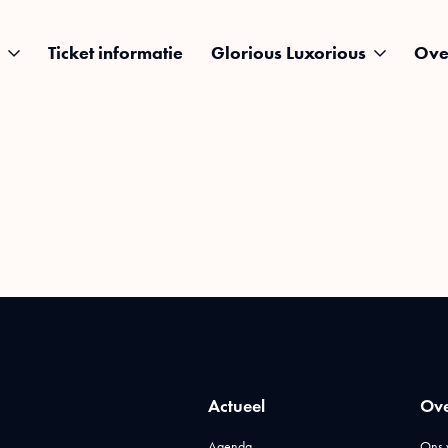
Ticket informatie
Glorious Luxorious
Ove
Actueel
Ove
Agenda
Ons 