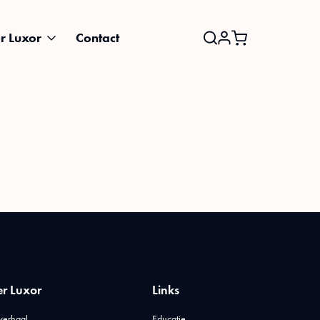
r Luxor
Contact
Search
for:
r Luxor
Links
verhaal
Educatie