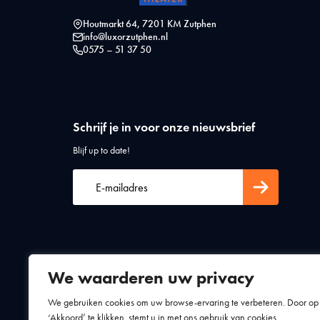
Houtmarkt 64, 7201 KM Zutphen
info@luxorzutphen.nl
0575 – 51 37 50
Schrijf je in voor onze nieuwsbrief
Blijf up to date!
We waarderen uw privacy
Algemene voorwaarden
Privacy statement
We gebruiken cookies om uw browse-ervaring te verbeteren. Door op
‘Akkoord’ te klikken, stemt u in met ons gebruik van cookies.