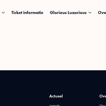
Ticket informatie
Glorious Luxorious
Ove
Actueel
Ove
Agenda
Ons 