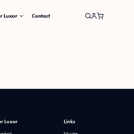
r Luxor
Contact
Search
for:
r Luxor
Links
verhaal
Educatie