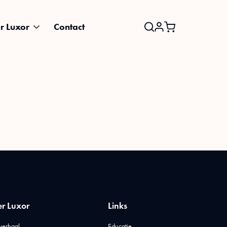
r Luxor
Contact
Search
for:
r Luxor
Links
verhaal
Educatie