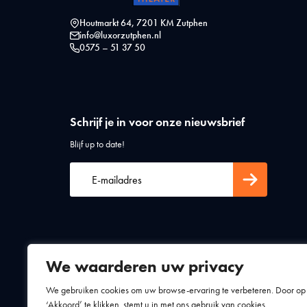
Houtmarkt 64, 7201 KM Zutphen
info@luxorzutphen.nl
0575 – 51 37 50
Schrijf je in voor onze nieuwsbrief
Blijf up to date!
We waarderen uw privacy
Algemene voorwaarden
Privacy statement
We gebruiken cookies om uw browse-ervaring te verbeteren. Door op
‘Akkoord’ te klikken, stemt u in met ons gebruik van cookies.