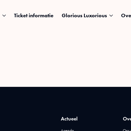
Ticket informatie
Glorious Luxorious
Ove
Actueel
Ove
Agenda
Ons 