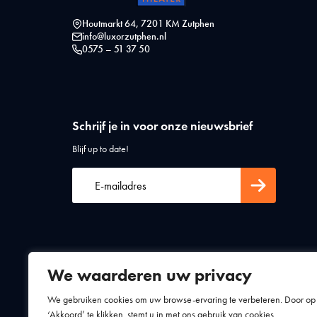
Houtmarkt 64, 7201 KM Zutphen
info@luxorzutphen.nl
0575 – 51 37 50
Schrijf je in voor onze nieuwsbrief
Blijf up to date!
We waarderen uw privacy
Algemene voorwaarden
Privacy statement
We gebruiken cookies om uw browse-ervaring te verbeteren. Door op
‘Akkoord’ te klikken, stemt u in met ons gebruik van cookies.