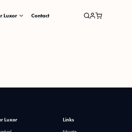
r Luxor
Contact
Search
for:
r Luxor
Links
verhaal
Educatie