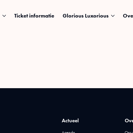
Ticket informatie
Glorious Luxorious
Ove
Actueel
Ove
Agenda
Ons 