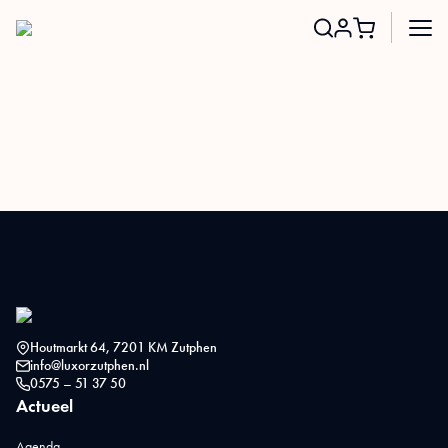
Search
for:
Houtmarkt 64, 7201 KM Zutphen
info@luxorzutphen.nl
0575 – 51 37 50
Actueel
Agenda