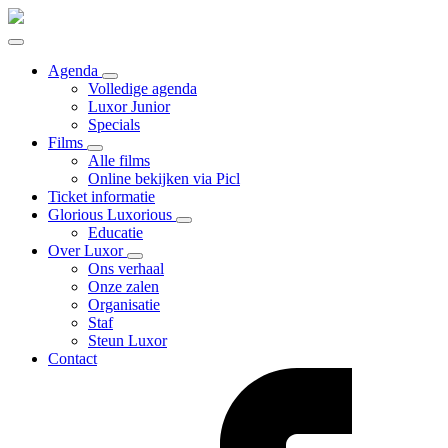
Agenda
Volledige agenda
Luxor Junior
Specials
Films
Alle films
Online bekijken via Picl
Ticket informatie
Glorious Luxorious
Educatie
Over Luxor
Ons verhaal
Onze zalen
Organisatie
Staf
Steun Luxor
Contact