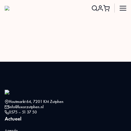
Search
for:
Houtmarkt 64, 7201 KM Zutphen
info@luxorzutphen.nl
0575 – 51 37 50
Actueel
Agenda