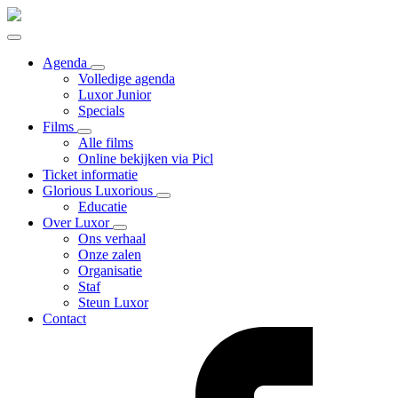
Agenda
Volledige agenda
Luxor Junior
Specials
Films
Alle films
Online bekijken via Picl
Ticket informatie
Glorious Luxorious
Educatie
Over Luxor
Ons verhaal
Onze zalen
Organisatie
Staf
Steun Luxor
Contact