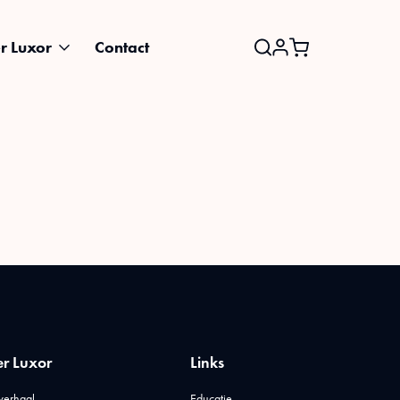
r Luxor
Contact
Search
for:
r Luxor
Links
verhaal
Educatie