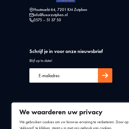
Houtmarkt 64, 7201 KM Zutphen
info@luxorzutphen.nl
0575 – 51 37 50
Schrijf je in voor onze nieuwsbrief
Blijf up to date!
We waarderen uw privacy
Algemene voorwaarden
Privacy statement
We gebruiken cookies om uw browse-ervaring te verbeteren. Door op
‘Akkoord’ te klikken, stemt u in met ons gebruik van cookies.