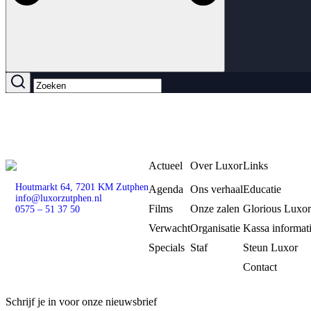
Actueel
Over Luxor
Links
Houtmarkt 64, 7201 KM Zutphen
Agenda
Ons verhaal
Educatie
info@luxorzutphen.nl
Films
Onze zalen
Glorious Luxor
0575 – 51 37 50
Verwacht
Organisatie
Kassa informat
Specials
Staf
Steun Luxor
Contact
Schrijf je in voor onze nieuwsbrief