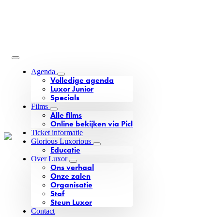
Agenda
Volledige agenda
Luxor Junior
Specials
Films
Alle films
Online bekijken via Picl
Ticket informatie
Glorious Luxorious
Educatie
Over Luxor
Ons verhaal
Onze zalen
Organisatie
Staf
Steun Luxor
Contact