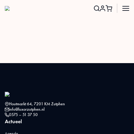
Search
for:
Houtmarkt 64, 7201 KM Zutphen
info@luxorzutphen.nl
0575 – 51 37 50
Actueel
Agenda