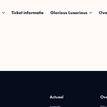
Ticket informatie
Glorious Luxorious
Ove
Actueel
Ove
Agenda
Ons 