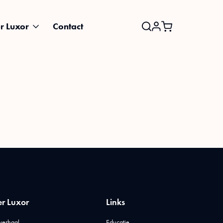
r Luxor
Contact
Search
for:
r Luxor
Links
verhaal
Educatie