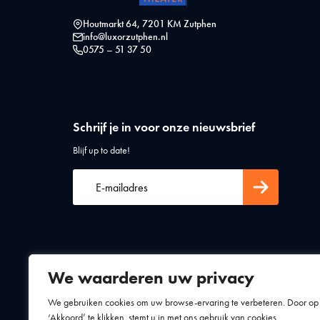
Houtmarkt 64, 7201 KM Zutphen
info@luxorzutphen.nl
0575 – 51 37 50
Schrijf je in voor onze nieuwsbrief
Blijf up to date!
We waarderen uw privacy
Algemene voorwaarden
Privacy statement
We gebruiken cookies om uw browse-ervaring te verbeteren. Door op
‘Akkoord’ te klikken, stemt u in met ons gebruik van cookies.