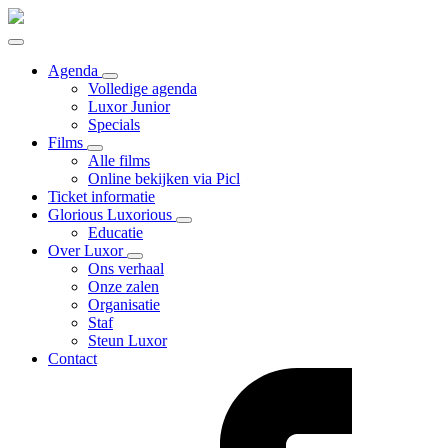
Agenda
Volledige agenda
Luxor Junior
Specials
Films
Alle films
Online bekijken via Picl
Ticket informatie
Glorious Luxorious
Educatie
Over Luxor
Ons verhaal
Onze zalen
Organisatie
Staf
Steun Luxor
Contact