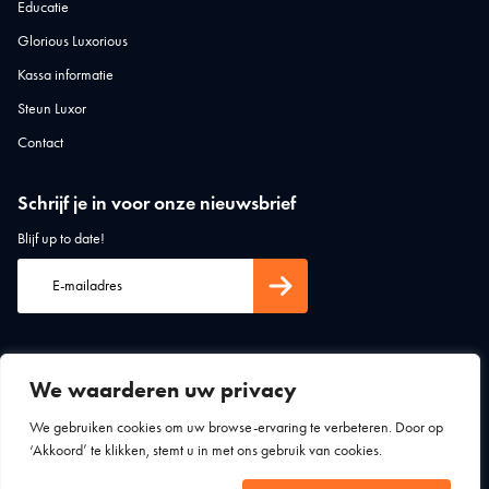
Educatie
Glorious Luxorious
Kassa informatie
Steun Luxor
Contact
Schrijf je in voor onze nieuwsbrief
Blijf up to date!
We waarderen uw privacy
We gebruiken cookies om uw browse-ervaring te verbeteren. Door op
‘Akkoord’ te klikken, stemt u in met ons gebruik van cookies.
Algemene voorwaarden
Privacy statement