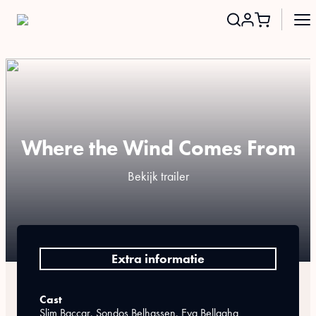
Search
for:
Where the Wind Comes From
Bekijk trailer
Extra informatie
Cast
Slim Baccar, Sondos Belhassen, Eya Bellagha