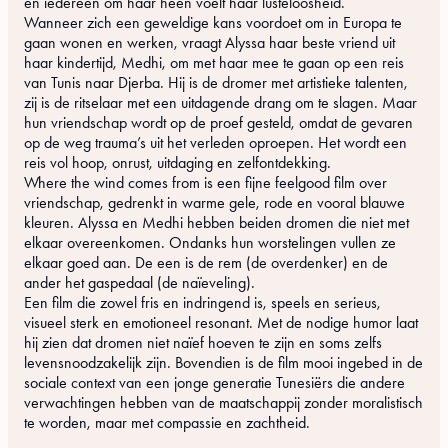
en iedereen om haar heen voelt haar lusteloosheid.
Wanneer zich een geweldige kans voordoet om in Europa te
gaan wonen en werken, vraagt Alyssa haar beste vriend uit
haar kindertijd, Medhi, om met haar mee te gaan op een reis
van Tunis naar Djerba. Hij is de dromer met artistieke talenten,
zij is de ritselaar met een uitdagende drang om te slagen. Maar
hun vriendschap wordt op de proef gesteld, omdat de gevaren
op de weg trauma’s uit het verleden oproepen. Het wordt een
reis vol hoop, onrust, uitdaging en zelfontdekking.
Where the wind comes from is een fijne feelgood film over
vriendschap, gedrenkt in warme gele, rode en vooral blauwe
kleuren. Alyssa en Medhi hebben beiden dromen die niet met
elkaar overeenkomen. Ondanks hun worstelingen vullen ze
elkaar goed aan. De een is de rem (de overdenker) en de
ander het gaspedaal (de naïeveling).
Een film die zowel fris en indringend is, speels en serieus,
visueel sterk en emotioneel resonant. Met de nodige humor laat
hij zien dat dromen niet naïef hoeven te zijn en soms zelfs
levensnoodzakelijk zijn. Bovendien is de film mooi ingebed in de
sociale context van een jonge generatie Tunesiërs die andere
verwachtingen hebben van de maatschappij zonder moralistisch
te worden, maar met compassie en zachtheid.