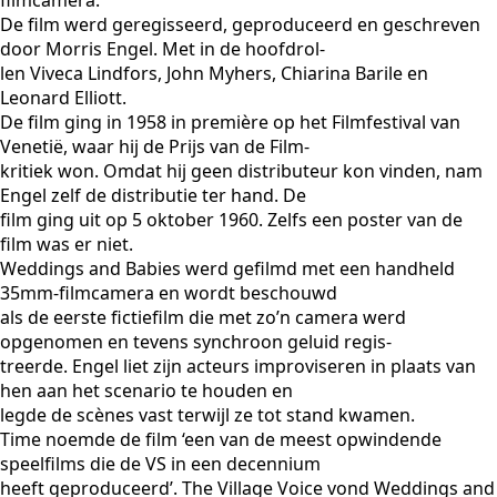
filmcamera.
De film werd geregisseerd, geproduceerd en geschreven
door Morris Engel. Met in de hoofdrol-
len Viveca Lindfors, John Myhers, Chiarina Barile en
Leonard Elliott.
De film ging in 1958 in première op het Filmfestival van
Venetië, waar hij de Prijs van de Film-
kritiek won. Omdat hij geen distributeur kon vinden, nam
Engel zelf de distributie ter hand. De
film ging uit op 5 oktober 1960. Zelfs een poster van de
film was er niet.
Weddings and Babies werd gefilmd met een handheld
35mm-filmcamera en wordt beschouwd
als de eerste fictiefilm die met zo’n camera werd
opgenomen en tevens synchroon geluid regis-
treerde. Engel liet zijn acteurs improviseren in plaats van
hen aan het scenario te houden en
legde de scènes vast terwijl ze tot stand kwamen.
Time noemde de film ‘een van de meest opwindende
speelfilms die de VS in een decennium
heeft geproduceerd’. The Village Voice vond Weddings and