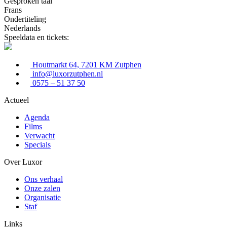
Gesproken taal
Frans
Ondertiteling
Nederlands
Speeldata en tickets:
Houtmarkt 64, 7201 KM Zutphen
info@luxorzutphen.nl
0575 – 51 37 50
Actueel
Agenda
Films
Verwacht
Specials
Over Luxor
Ons verhaal
Onze zalen
Organisatie
Staf
Links