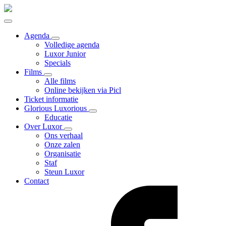
Agenda
Volledige agenda
Luxor Junior
Specials
Films
Alle films
Online bekijken via Picl
Ticket informatie
Glorious Luxorious
Educatie
Over Luxor
Ons verhaal
Onze zalen
Organisatie
Staf
Steun Luxor
Contact