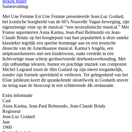
Bekijk trailer
Samenvatting:
Met Une Femme Est Une Femme presenteerde Jean-Luc Godard,
het iconische boegbeeld van de 60’s Nouvelle Vague-beweging, zijn
eigenzinnige visie op de musical: “een neorealistische musical.” Met
Franse supersterren Anna Karina, Jean-Paul Belmondo en Jean-
Claude Brialy op het hoogtepunt van hun populariteit is deze unieke
klassieker tegelijk een speelse hommage aan en een ironische
dissectie van de Amerikaanse musical. Karina’s Angéla, een
stripteasedanseres met een kinderwens, raakt verstrikt in een
lichtvoetige maar scherp geobserveerde driehoeksverhouding. Met
zijn uitbundige kleuren, humor en prachtige muziek van componist
Michel Legrand toont de film Godard op zijn meest toegankelijk,
zonder zijn formele speelsheid te verliezen. Ter gelegenheid van het
65ste jubileum keert dit sprankelende sleutelwerk in Godards œuvre
nu terug naar de bioscoop in een schitterende 4K-restauratie.
Extra informatie
Cast
Anna Karina, Jean-Paul Belmondo, Jean-Claude Brialy
Regisseur
Jean-Luc Godard
Jaar
1960