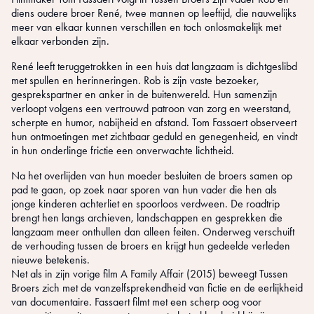
diens oudere broer René, twee mannen op leeftijd, die nauwelijks
meer van elkaar kunnen verschillen en toch onlosmakelijk met
elkaar verbonden zijn.
René leeft teruggetrokken in een huis dat langzaam is dichtgeslibd
met spullen en herinneringen. Rob is zijn vaste bezoeker,
gesprekspartner en anker in de buitenwereld. Hun samenzijn
verloopt volgens een vertrouwd patroon van zorg en weerstand,
scherpte en humor, nabijheid en afstand. Tom Fassaert observeert
hun ontmoetingen met zichtbaar geduld en genegenheid, en vindt
in hun onderlinge frictie een onverwachte lichtheid.
Na het overlijden van hun moeder besluiten de broers samen op
pad te gaan, op zoek naar sporen van hun vader die hen als
jonge kinderen achterliet en spoorloos verdween. De roadtrip
brengt hen langs archieven, landschappen en gesprekken die
langzaam meer onthullen dan alleen feiten. Onderweg verschuift
de verhouding tussen de broers en krijgt hun gedeelde verleden
nieuwe betekenis.
Net als in zijn vorige film A Family Affair (2015) beweegt Tussen
Broers zich met de vanzelfsprekendheid van fictie en de eerlijkheid
van documentaire. Fassaert filmt met een scherp oog voor