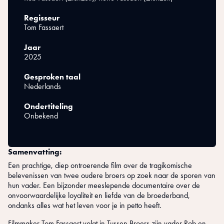
Regisseur
Tom Fassaert
Jaar
2025
Gesproken taal
Nederlands
Ondertiteling
Onbekend
Samenvatting:
Een prachtige, diep ontroerende film over de tragikomische
belevenissen van twee oudere broers op zoek naar de sporen van
hun vader. Een bijzonder meeslepende documentaire over de
onvoorwaardelijke loyaliteit en liefde van de broederband,
ondanks alles wat het leven voor je in petto heeft.
Filmmaker Tom Fassaert volgt in Tussen Broers zijn vader Rob en