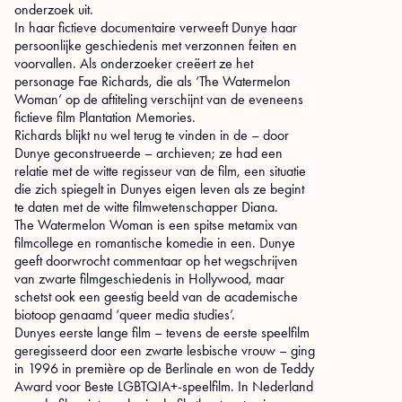
onderzoek uit.
In haar fictieve documentaire verweeft Dunye haar
persoonlijke geschiedenis met verzonnen feiten en
voorvallen. Als onderzoeker creëert ze het
personage Fae Richards, die als ‘The Watermelon
Woman’ op de aftiteling verschijnt van de eveneens
fictieve film Plantation Memories.
Richards blijkt nu wel terug te vinden in de – door
Dunye geconstrueerde – archieven; ze had een
relatie met de witte regisseur van de film, een situatie
die zich spiegelt in Dunyes eigen leven als ze begint
te daten met de witte filmwetenschapper Diana.
The Watermelon Woman is een spitse metamix van
filmcollege en romantische komedie in een. Dunye
geeft doorwrocht commentaar op het wegschrijven
van zwarte filmgeschiedenis in Hollywood, maar
schetst ook een geestig beeld van de academische
biotoop genaamd ‘queer media studies’.
Dunyes eerste lange film – tevens de eerste speelfilm
geregisseerd door een zwarte lesbische vrouw – ging
in 1996 in première op de Berlinale en won de Teddy
Award voor Beste LGBTQIA+-speelfilm. In Nederland