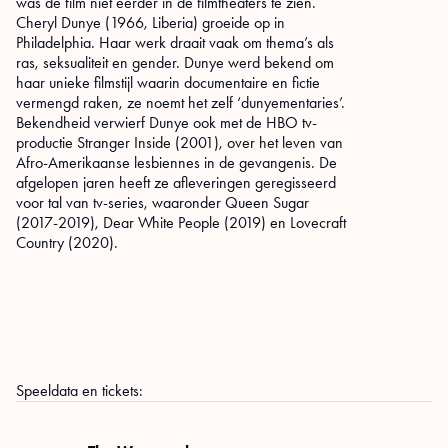
was de film niet eerder in de filmtheaters te zien.
Cheryl Dunye (1966, Liberia) groeide op in
Philadelphia. Haar werk draait vaak om thema’s als
ras, seksualiteit en gender. Dunye werd bekend om
haar unieke filmstijl waarin documentaire en fictie
vermengd raken, ze noemt het zelf ‘dunyementaries’.
Bekendheid verwierf Dunye ook met de HBO tv-
productie Stranger Inside (2001), over het leven van
Afro-Amerikaanse lesbiennes in de gevangenis. De
afgelopen jaren heeft ze afleveringen geregisseerd
voor tal van tv-series, waaronder Queen Sugar
(2017-2019), Dear White People (2019) en Lovecraft
Country (2020).
Speeldata en tickets: