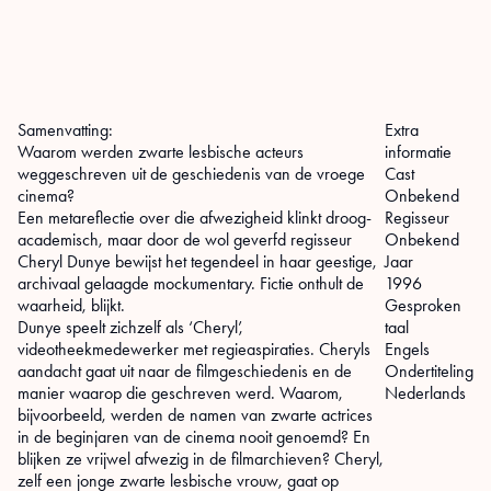
Samenvatting:
Extra
Waarom werden zwarte lesbische acteurs
informatie
weggeschreven uit de geschiedenis van de vroege
Cast
cinema?
Onbekend
Een metareflectie over die afwezigheid klinkt droog-
Regisseur
academisch, maar door de wol geverfd regisseur
Onbekend
Cheryl Dunye bewijst het tegendeel in haar geestige,
Jaar
archivaal gelaagde mockumentary. Fictie onthult de
1996
waarheid, blijkt.
Gesproken
Dunye speelt zichzelf als ‘Cheryl’,
taal
videotheekmedewerker met regieaspiraties. Cheryls
Engels
aandacht gaat uit naar de filmgeschiedenis en de
Ondertiteling
manier waarop die geschreven werd. Waarom,
Nederlands
bijvoorbeeld, werden de namen van zwarte actrices
in de beginjaren van de cinema nooit genoemd? En
blijken ze vrijwel afwezig in de filmarchieven? Cheryl,
zelf een jonge zwarte lesbische vrouw, gaat op