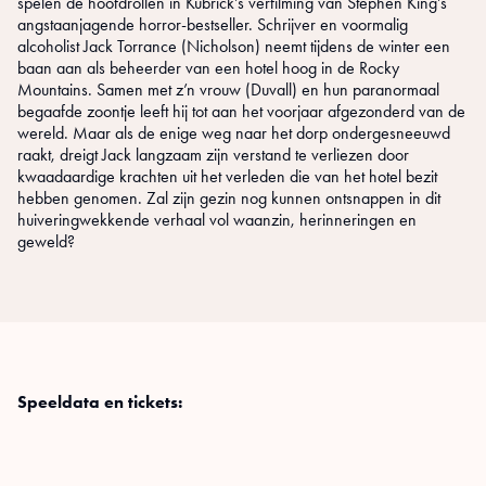
spelen de hoofdrollen in Kubrick’s verfilming van Stephen King’s
angstaanjagende horror-bestseller. Schrijver en voormalig
alcoholist Jack Torrance (Nicholson) neemt tijdens de winter een
baan aan als beheerder van een hotel hoog in de Rocky
Mountains. Samen met z’n vrouw (Duvall) en hun paranormaal
begaafde zoontje leeft hij tot aan het voorjaar afgezonderd van de
wereld. Maar als de enige weg naar het dorp ondergesneeuwd
raakt, dreigt Jack langzaam zijn verstand te verliezen door
kwaadaardige krachten uit het verleden die van het hotel bezit
hebben genomen. Zal zijn gezin nog kunnen ontsnappen in dit
huiveringwekkende verhaal vol waanzin, herinneringen en
geweld?
Speeldata en tickets: