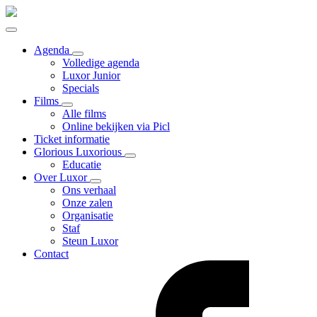
Agenda
Volledige agenda
Luxor Junior
Specials
Films
Alle films
Online bekijken via Picl
Ticket informatie
Glorious Luxorious
Educatie
Over Luxor
Ons verhaal
Onze zalen
Organisatie
Staf
Steun Luxor
Contact