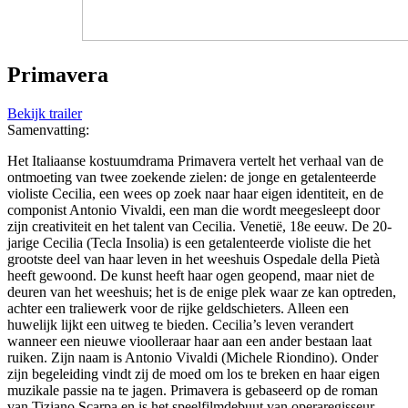
Primavera
Bekijk trailer
Samenvatting:
Het Italiaanse kostuumdrama Primavera vertelt het verhaal van de
ontmoeting van twee zoekende zielen: de jonge en getalenteerde
violiste Cecilia, een wees op zoek naar haar eigen identiteit, en de
componist Antonio Vivaldi, een man die wordt meegesleept door
zijn creativiteit en het talent van Cecilia. Venetië, 18e eeuw. De 20-
jarige Cecilia (Tecla Insolia) is een getalenteerde violiste die het
grootste deel van haar leven in het weeshuis Ospedale della Pietà
heeft gewoond. De kunst heeft haar ogen geopend, maar niet de
deuren van het weeshuis; het is de enige plek waar ze kan optreden,
achter een traliewerk voor de rijke geldschieters. Alleen een
huwelijk lijkt een uitweg te bieden. Cecilia’s leven verandert
wanneer een nieuwe vioolleraar haar aan een ander bestaan laat
ruiken. Zijn naam is Antonio Vivaldi (Michele Riondino). Onder
zijn begeleiding vindt zij de moed om los te breken en haar eigen
muzikale passie na te jagen. Primavera is gebaseerd op de roman
van Tiziano Scarpa en is het speelfilmdebuut van operaregisseur