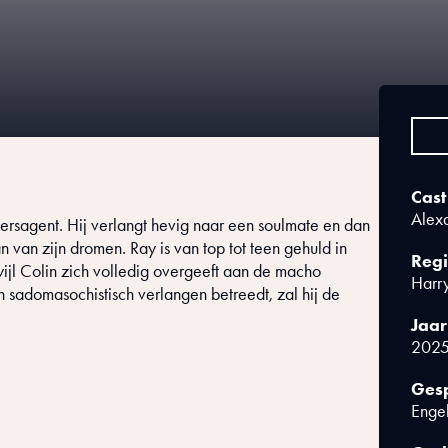
Cast
Alexa
eersagent. Hij verlangt hevig naar een soulmate en dan
 van zijn dromen. Ray is van top tot teen gehuld in
Regi
ijl Colin zich volledig overgeeft aan de macho
Harry
sadomasochistisch verlangen betreedt, zal hij de
Jaar
202
Gesp
Enge