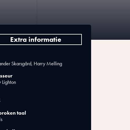
Extra informatie
nder Skarsgård, Harry Melling
sseur
 Lighton
5
roken taal
ls