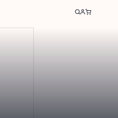
Search
for: