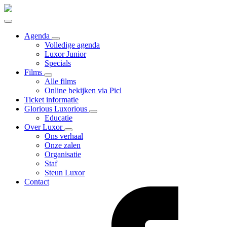
Agenda
Volledige agenda
Luxor Junior
Specials
Films
Alle films
Online bekijken via Picl
Ticket informatie
Glorious Luxorious
Educatie
Over Luxor
Ons verhaal
Onze zalen
Organisatie
Staf
Steun Luxor
Contact