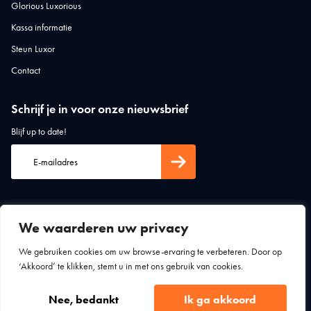
Glorious Luxorious
Kassa informatie
Steun Luxor
Contact
Schrijf je in voor onze nieuwsbrief
Blijf up to date!
We waarderen uw privacy
We gebruiken cookies om uw browse-ervaring te verbeteren. Door op
‘Akkoord’ te klikken, stemt u in met ons gebruik van cookies.
Algemene voorwaarden
Privacy statement
Nee, bedankt
Luxor Theater Zutphen © 2026
Ik ga akkoord