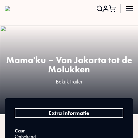
Search
for:
Mama'ku – Van Jakarta tot de
Molukken
Bekijk trailer
Extra informatie
Cast
Onbekend