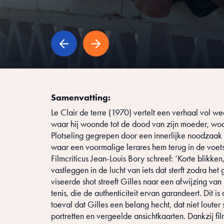
Samenvatting:
Le Clair de terre (1970) vertelt een verhaal vol 
waar hij woonde tot de dood van zijn moeder, woont
Plotseling gegrepen door een innerlijke noodzaak om
waar een voormalige lerares hem terug in de voets
Filmcriticus Jean-Louis Bory schreef: ‘Korte blikken, 
vastleggen in de lucht van iets dat sterft zodra he
viseerde shot streeft Gilles naar een afwijzing van
tenis, die de authenticiteit ervan garandeert. Dit i
toeval dat Gilles een belang hecht, dat niet louter
portretten en vergeelde ansichtkaarten. Dankzij fil