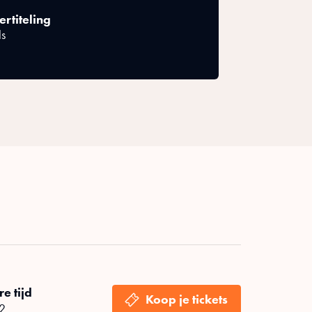
rtiteling
ls
e tijd
 2