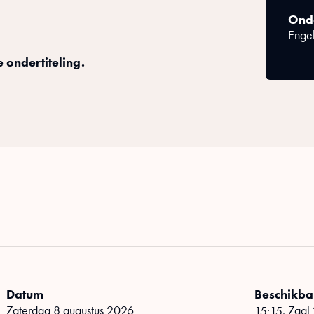
Onde
Enge
e ondertiteling.
Datum
Beschikbar
zaterdag 8 augustus 2026
,
Zaal
15:15