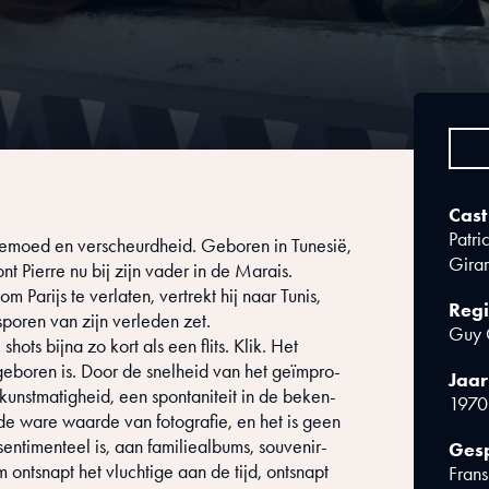
Cast
Patri
weemoed en verscheurdheid. Geboren in Tunesië,
Girar
 Pierre nu bij zijn vader in de Marais.
 Parijs te verlaten, vertrekt hij naar Tunis,
Regi
poren van zijn verleden zet.
Guy 
shots bijna zo kort als een flits. Klik. Het
t geboren is. Door de snelheid van het geïmpro-
Jaar
 kunstmatigheid, een spontaniteit in de beken-
1970
s de ware waarde van fotografie, en het is geen
 sentimenteel is, aan familiealbums, souvenir-
Gesp
m ontsnapt het vluchtige aan de tijd, ontsnapt
Frans