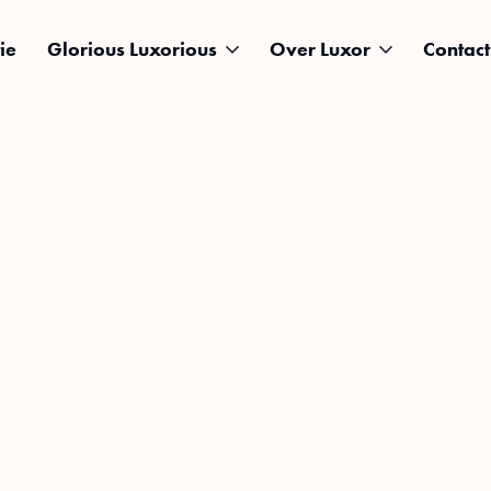
ie
Glorious Luxorious
Over Luxor
Contact