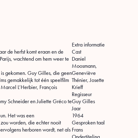
Extra informatie
aar de herfst komt eraan en de
Cast
in Parijs, wachtend om hem weer te
Daniel
Moosmann,
d is gekomen. Guy Gilles, die geen
Geneviève
ilms gemakkelijk tot één speelfilm
Thénier, Josette
Marcel L’Herbier, François
Krieff
Regisseur
omy Schneider en Juliette Gréco te
Guy Gilles
Jaar
eun. Het was een
1964
 zou worden, die echter nooit
Gesproken taal
ervolgens herboren wordt, net als
Frans
Ondertiteling