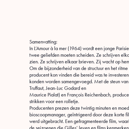
Samenvatting:
In L’Amour à la mer (1964) wordt een jonge Parisi
twee geliefden moeten scheiden. Ze schrijven elkaa
zien. Ze schrijven elkaar brieven. Zij wacht op hem
Om de bijzonderheid van de structuur en het ritme
producent kon vinden die bereid was te investeren i
konden worden samengevoegd. Met de steun van Pi
Truffaut, Jean-Luc Godard en
Maurice Pialat) en François Reichenbach, producen
strikken voor een rolletje.
Producenten prezen deze twintig minuten en moed
bioscoopmanager, geïntrigeerd door deze korte film
werd uitgebracht. Een gefragmenteerde film, waari
de seizoenen die Gilles’ leven en films kenmerken