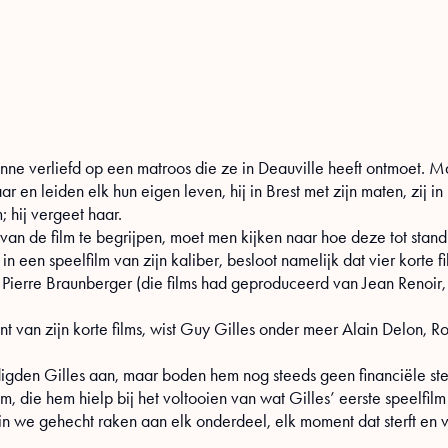
enne verliefd op een matroos die ze in Deauville heeft ontmoet. M
r en leiden elk hun eigen leven, hij in Brest met zijn maten, zij 
; hij vergeet haar.
 van de film te begrijpen, moet men kijken naar hoe deze tot stan
n een speelfilm van zijn kaliber, besloot namelijk dat vier korte f
erre Braunberger (die films had geproduceerd van Jean Renoir, 
t van zijn korte films, wist Guy Gilles onder meer Alain Delon, R
igden Gilles aan, maar boden hem nog steeds geen financiële st
, die hem hielp bij het voltooien van wat Gilles’ eerste speelfilm
n we gehecht raken aan elk onderdeel, elk moment dat sterft en v
.