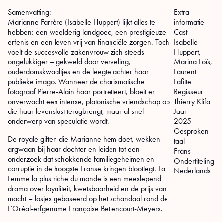
Samenvatting:
Extra
Marianne Farrère (Isabelle Huppert) lijkt alles te
informatie
hebben: een weelderig landgoed, een prestigieuze
Cast
erfenis en een leven vrij van financiële zorgen. Toch
Isabelle
voelt de succesvolle zakenvrouw zich steeds
Huppert,
ongelukkiger – gekweld door verveling,
Marina Foïs,
ouderdomskwaaltjes en de leegte achter haar
Laurent
publieke imago. Wanneer de charismatische
Lafitte
fotograaf Pierre-Alain haar portretteert, bloeit er
Regisseur
onverwacht een intense, platonische vriendschap op
Thierry Klifa
die haar levenslust terugbrengt, maar al snel
Jaar
onderwerp van speculatie wordt.
2025
Gesproken
De royale giften die Marianne hem doet, wekken
taal
argwaan bij haar dochter en leiden tot een
Frans
onderzoek dat schokkende familiegeheimen en
Ondertiteling
corruptie in de hoogste Franse kringen blootlegt. La
Nederlands
Femme la plus riche du monde is een meeslepend
drama over loyaliteit, kwetsbaarheid en de prijs van
macht – losjes gebaseerd op het schandaal rond de
L’Oréal-erfgename Françoise Bettencourt-Meyers.