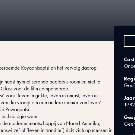
Cast
Onbe
beroemde Koyaanisqatsi en het vervolg daarop:
Regi
jn haast hypnotiserende beeldenstroom en niet te
Godf
 Glass voor de film componeerde.
’ voor ‘leven in gekte, leven in onrust, leven in
Jaar
leven die vraagt om een andere manier van leven’.
1982
eld Powaqqatsi.
n technologie weer.
Gesp
 en de moderne maatschappij van Noord-Amerika,
Geen
nswijze’ of ‘leven in transitie’) richt zich op mensen in