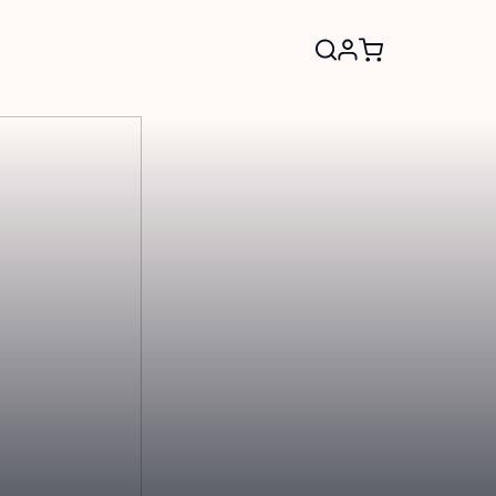
Search
for: