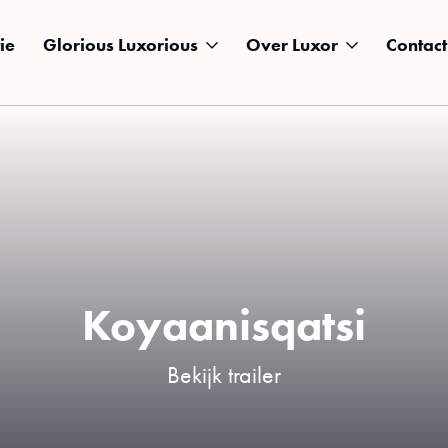
ie
Glorious Luxorious
Over Luxor
Contact
Koyaanisqatsi
Bekijk trailer