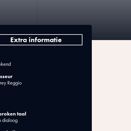
Extra informatie
kend
sseur
rey Reggio
roken taal
 dialoog