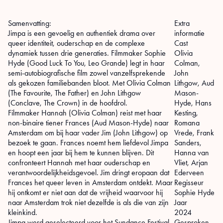
Samenvatting:
Extra
Jimpa is een gevoelig en authentiek drama over
informatie
queer identiteit, ouderschap en de complexe
Cast
dynamiek tussen drie generaties. Filmmaker Sophie
Olivia
Hyde (Good Luck To You, Leo Grande) legt in haar
Colman,
semi-autobiografische film zowel vanzelfsprekende
John
als gekozen familiebanden bloot. Met Olivia Colman
Lithgow, Aud
(The Favourite, The Father) en John Lithgow
Mason-
(Conclave, The Crown) in de hoofdrol.
Hyde, Hans
Filmmaker Hannah (Olivia Colman) reist met haar
Kesting,
non-binaire tiener Frances (Aud Mason-Hyde) naar
Romana
Amsterdam om bij haar vader Jim (John Lithgow) op
Vrede, Frank
bezoek te gaan. Frances noemt hem liefdevol Jimpa
Sanders,
en hoopt een jaar bij hem te kunnen blijven. Dit
Hanna van
confronteert Hannah met haar ouderschap en
Vliet, Arjan
verantwoordelijkheidsgevoel. Jim dringt eropaan dat
Ederveen
Frances het queer leven in Amsterdam ontdekt. Maar
Regisseur
hij ontkomt er niet aan dat de vrijheid waarvoor hij
Sophie Hyde
naar Amsterdam trok niet dezelfde is als die van zijn
Jaar
kleinkind.
2024
Jimpa werd geselecteerd voor het Sundance Festival
Gesproken