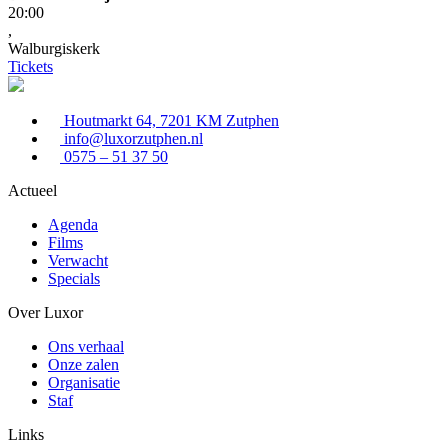
20:00
,
Walburgiskerk
Tickets
Houtmarkt 64, 7201 KM Zutphen
info@luxorzutphen.nl
0575 – 51 37 50
Actueel
Agenda
Films
Verwacht
Specials
Over Luxor
Ons verhaal
Onze zalen
Organisatie
Staf
Links