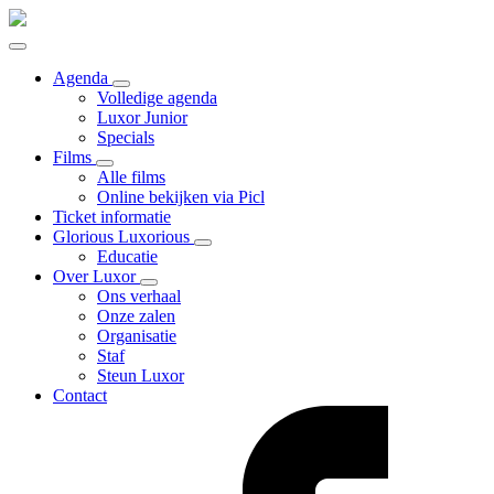
Agenda
Volledige agenda
Luxor Junior
Specials
Films
Alle films
Online bekijken via Picl
Ticket informatie
Glorious Luxorious
Educatie
Over Luxor
Ons verhaal
Onze zalen
Organisatie
Staf
Steun Luxor
Contact