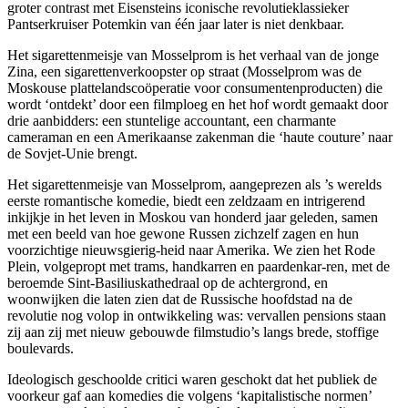
groter contrast met Eisensteins iconische revolutieklassieker
Pantserkruiser Potemkin van één jaar later is niet denkbaar.
Het sigarettenmeisje van Mosselprom is het verhaal van de jonge
Zina, een sigarettenverkoopster op straat (Mosselprom was de
Moskouse plattelandscoöperatie voor consumentenproducten) die
wordt ‘ontdekt’ door een filmploeg en het hof wordt gemaakt door
drie aanbidders: een stuntelige accountant, een charmante
cameraman en een Amerikaanse zakenman die ‘haute couture’ naar
de Sovjet-Unie brengt.
Het sigarettenmeisje van Mosselprom, aangeprezen als ’s werelds
eerste romantische komedie, biedt een zeldzaam en intrigerend
inkijkje in het leven in Moskou van honderd jaar geleden, samen
met een beeld van hoe gewone Russen zichzelf zagen en hun
voorzichtige nieuwsgierig-heid naar Amerika. We zien het Rode
Plein, volgepropt met trams, handkarren en paardenkar-ren, met de
beroemde Sint-Basiliuskathedraal op de achtergrond, en
woonwijken die laten zien dat de Russische hoofdstad na de
revolutie nog volop in ontwikkeling was: vervallen pensions staan
zij aan zij met nieuw gebouwde filmstudio’s langs brede, stoffige
boulevards.
Ideologisch geschoolde critici waren geschokt dat het publiek de
voorkeur gaf aan komedies die volgens ‘kapitalistische normen’