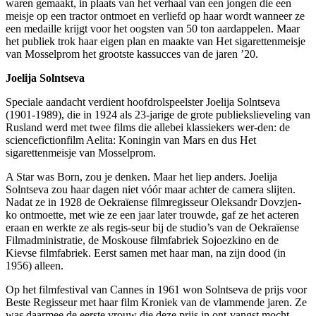
waren gemaakt, in plaats van het verhaal van een jongen die een
meisje op een tractor ontmoet en verliefd op haar wordt wanneer ze
een medaille krijgt voor het oogsten van 50 ton aardappelen. Maar
het publiek trok haar eigen plan en maakte van Het sigarettenmeisje
van Mosselprom het grootste kassucces van de jaren ’20.
Joelija Solntseva
Speciale aandacht verdient hoofdrolspeelster Joelija Solntseva
(1901-1989), die in 1924 als 23-jarige de grote publiekslieveling van
Rusland werd met twee films die allebei klassiekers wer-den: de
sciencefictionfilm Aelita: Koningin van Mars en dus Het
sigarettenmeisje van Mosselprom.
A Star was Born, zou je denken. Maar het liep anders. Joelija
Solntseva zou haar dagen niet vóór maar achter de camera slijten.
Nadat ze in 1928 de Oekraïense filmregisseur Oleksandr Dovzjen-
ko ontmoette, met wie ze een jaar later trouwde, gaf ze het acteren
eraan en werkte ze als regis-seur bij de studio’s van de Oekraïense
Filmadministratie, de Moskouse filmfabriek Sojoezkino en de
Kievse filmfabriek. Eerst samen met haar man, na zijn dood (in
1956) alleen.
Op het filmfestival van Cannes in 1961 won Solntseva de prijs voor
Beste Regisseur met haar film Kroniek van de vlammende jaren. Ze
was daarmee de eerste vrouw die deze prijs in ont-vangst mocht