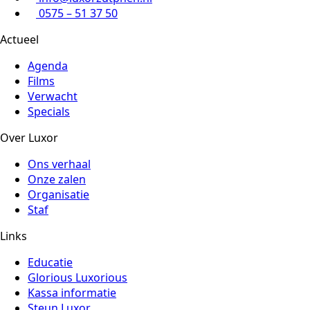
0575 – 51 37 50
Actueel
Agenda
Films
Verwacht
Specials
Over Luxor
Ons verhaal
Onze zalen
Organisatie
Staf
Links
Educatie
Glorious Luxorious
Kassa informatie
Steun Luxor