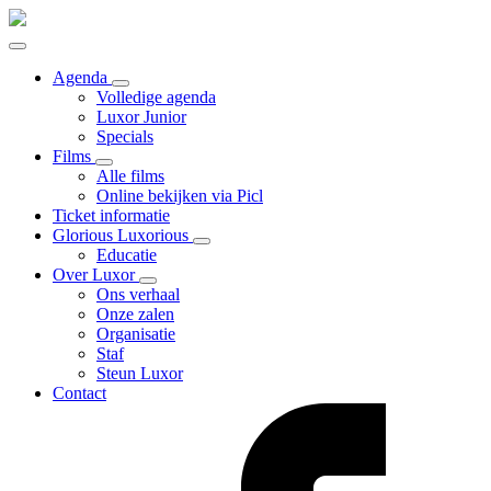
Agenda
Volledige agenda
Luxor Junior
Specials
Films
Alle films
Online bekijken via Picl
Ticket informatie
Glorious Luxorious
Educatie
Over Luxor
Ons verhaal
Onze zalen
Organisatie
Staf
Steun Luxor
Contact