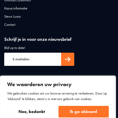
Glorious Luxorious
Kassa informatie
Steun Luxor
Contact
Schrijf je in voor onze nieuwsbrief
Blijf up to date!
We waarderen uw privacy
We gebruiken cookies om uw browse-ervaring te verbeteren. Door op
‘Akkoord’ te klikken, stemt u in met ons gebruik van cookies.
Algemene voorwaarden
Privacy statement
Luxor Theater Zutphen © 2026
Nee, bedankt
Ik ga akkoord