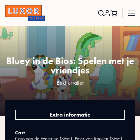
Search
for:
Bluey in de Bios: Spelen met je
vriendjes
Bekijk trailer
Extra informatie
Cast
Caro van de Wetering (Stem), Peter van Rooijen (Stem),